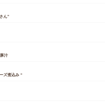
さん”
り豚汁
ーズ煮込み “