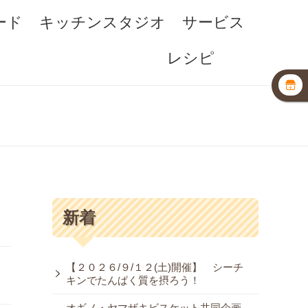
ード
キッチンスタジオ
サービス
レシピ
新着
【２０２６/９/１２(土)開催】 シーチ
キンでたんぱく質を摂ろう！
オギノ・ヤマザキビスケット共同企画