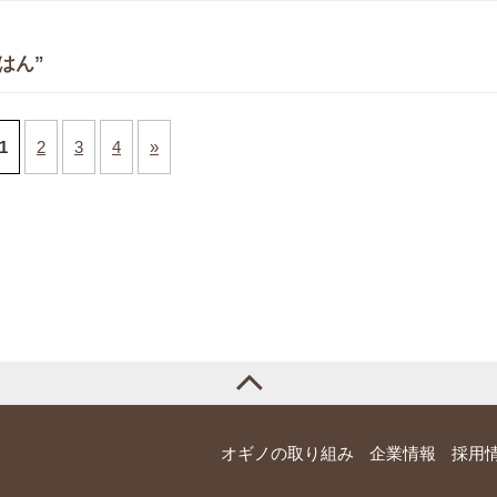
はん”
1
2
3
4
»
オギノの取り組み
企業情報
採用