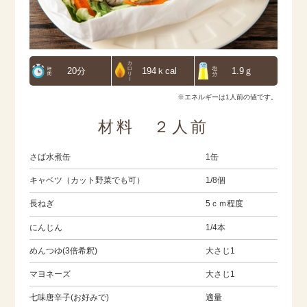
20分
194ｋcal
1.9ｇ
※エネルギーは1人前の値です。
材料 ２人前
さば水煮缶
1缶
キャベツ（カット野菜でも可）
1/8個
長ねぎ
5ｃｍ程度
にんじん
1/4本
めんつゆ(3倍希釈)
大さじ1
マヨネーズ
大さじ1
七味唐辛子(お好みで)
適量