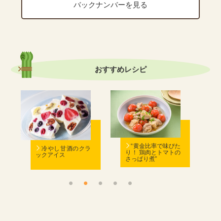
バックナンバーを見る
おすすめ
レシピ
む
“黄金比率で味ぴた
冷やし甘酒のクラ
り！ 鶏肉とトマトの
ックアイス
さっぱり煮”
ん