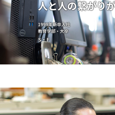
人と人の繋がり
1999年新卒入社
教育学部・大卒
S・F