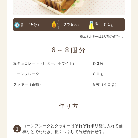
15分+
272ｋcal
0.4ｇ
※エネルギーは1人前の値です。
6～8個分
板チョコレート（ビター、ホワイト）
各２枚
コーンフレーク
８０ｇ
クッキー（市販）
８枚（４０ｇ）
作り方
コーンフレークとクッキーはそれぞれポリ袋に入れて麺
棒などでたたき、粗くつぶして混ぜ合わせる。