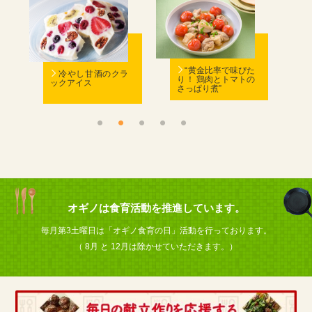
む
“黄金比率で味ぴた
冷やし甘酒のクラ
り！ 鶏肉とトマトの
ックアイス
さっぱり煮”
ん
オギノは食育活動を推進しています。
毎月第3土曜日は「オギノ食育の日」活動を行っております。
（ 8月 と 12月は除かせていただきます。）