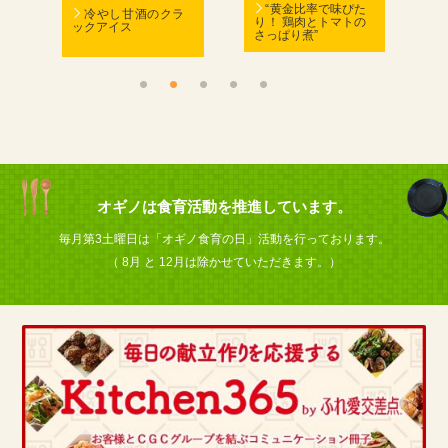
む
“黄金比率で味ぴた
冷やし甘酒のクラ
り！ 鶏肉とトマトの
ックアイス
さっぱり煮”
ん
オギノは食育活動を推進しています。
毎月第3土曜日は「オギノ食育の日」活動を行っております。
（ 8月 と 12月は除かせていただきます。）