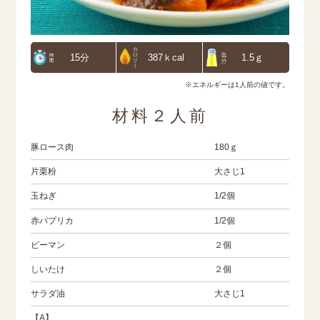
15分
387ｋcal
1.5ｇ
※エネルギーは1人前の値です。
材料２人前
豚ロース肉
180ｇ
片栗粉
大さじ1
玉ねぎ
1/2個
赤パプリカ
1/2個
ピーマン
２個
しいたけ
２個
サラダ油
大さじ1
【A】