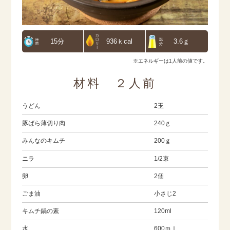
15分
936ｋcal
3.6ｇ
※エネルギーは1人前の値です。
材料 ２人前
うどん
2玉
豚ばら薄切り肉
240ｇ
みんなのキムチ
200ｇ
ニラ
1/2束
卵
2個
ごま油
小さじ2
キムチ鍋の素
120ml
水
600ｍｌ