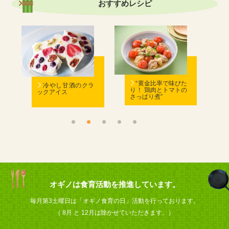
おすすめ
レシピ
む
“黄金比率で味ぴた
冷やし甘酒のクラ
り！ 鶏肉とトマトの
ックアイス
さっぱり煮”
ん
オギノは食育活動を推進しています。
毎月第3土曜日は「オギノ食育の日」活動を行っております。
（ 8月 と 12月は除かせていただきます。）