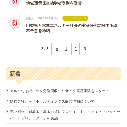
地域環境保全功労者表彰を受賞
掲載日：2020年01月26日
ニュースリリース
山梨県と水素エネルギー社会の実証研究に関する基
本合意を締結
3 / 3
«
1
2
3
新着
アルミ付き紙パック分別回収・リサイク実証実験をスタート
株式会社オギノホールディングス経営体制について
赤い羽根共同募金「募金百貨店プロジェクト」－オギノ「ハッピー
ハートプロジェクト」を実施