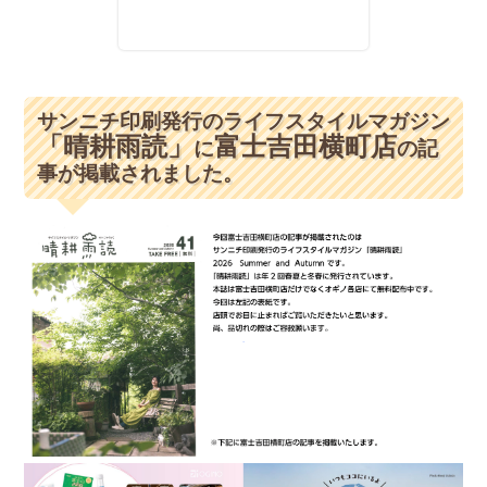
サンニチ印刷発行のライフスタイルマガジン
「晴耕雨読」
富士吉田横町店
に
の記
事が掲載されました。