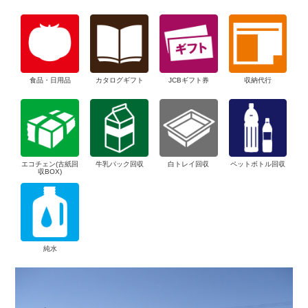
食品・日用品
カタログギフト
JCBギフト券
収納代行
エコチェン(古紙回
牛乳パック回収
白トレイ回収
ペットボトル回収
収BOX)
純水