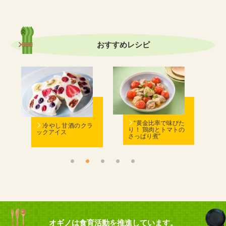
おすすめ
レシピ
む
“黄金比率で味ぴた
冷やし甘酒のクラ
り！ 鶏肉とトマトの
ックアイス
さっぱり煮”
ん
オギノは食育活動を推進しています。