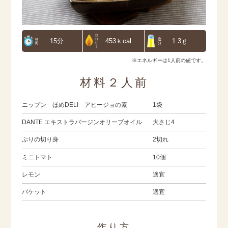
15分
453ｋcal
1.3ｇ
※エネルギーは1人前の値です。
材料２人前
ニップン ほめDELI アヒージョの素
1袋
DANTE エキストラバージンオリーブオイル
大さじ4
ぶりの切り身
2切れ
ミニトマト
10個
レモン
適宜
バケット
適宜
作り方