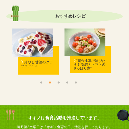
おすすめ
レシピ
む
“黄金比率で味ぴた
冷やし甘酒のクラ
り！ 鶏肉とトマトの
ックアイス
さっぱり煮”
ん
オギノは食育活動を推進しています。
毎月第3土曜日は「オギノ食育の日」活動を行っております。