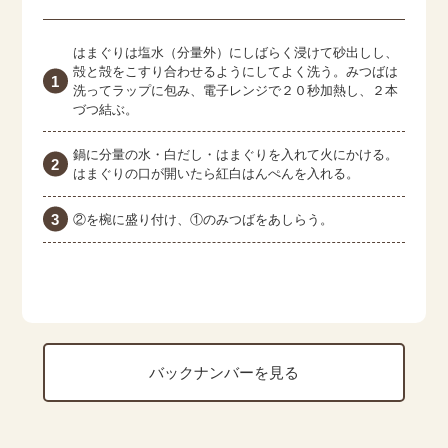
はまぐりは塩水（分量外）にしばらく浸けて砂出しし、
殻と殻をこすり合わせるようにしてよく洗う。みつばは
洗ってラップに包み、電子レンジで２０秒加熱し、２本
づつ結ぶ。
鍋に分量の水・白だし・はまぐりを入れて火にかける。
はまぐりの口が開いたら紅白はんぺんを入れる。
②を椀に盛り付け、①のみつばをあしらう。
バックナンバーを見る