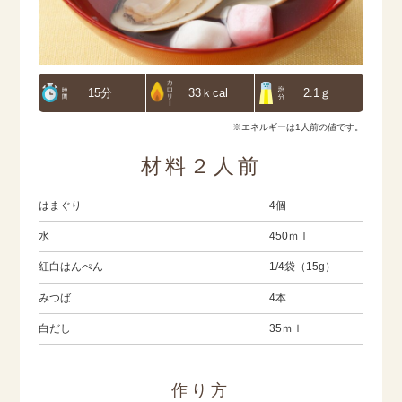
15分
33ｋcal
2.1ｇ
※エネルギーは1人前の値です。
材料２人前
はまぐり
4個
水
450ｍｌ
紅白はんぺん
1/4袋（15g）
みつば
4本
白だし
35ｍｌ
作り方