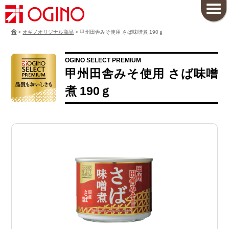
>
オギノオリジナル商品
>
甲州田舎みそ使用 さば味噌煮 190ｇ
OGINO SELECT PREMIUM
甲州田舎みそ使用 さば味噌
煮 190ｇ