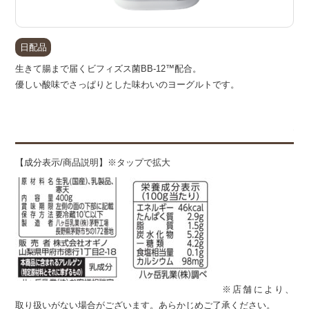
日配品
生きて腸まで届くビフィズス菌BB-12™配合。
優しい酸味でさっぱりとした味わいのヨーグルトです。
備
【成分表示/商品説明】※タップで拡大
※店舗により、
取り扱いがない場合がございます。あらかじめご了承ください。