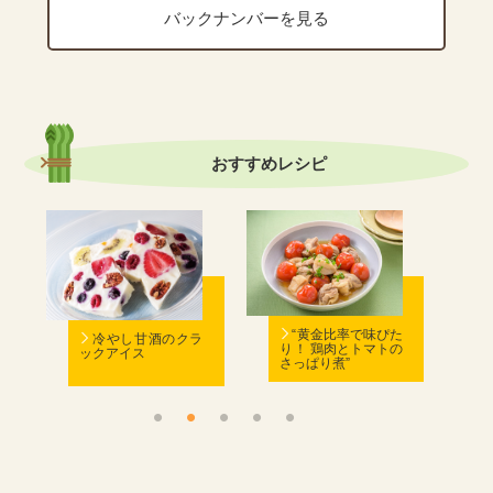
バックナンバーを見る
おすすめ
レシピ
む
“黄金比率で味ぴた
冷やし甘酒のクラ
り！ 鶏肉とトマトの
ックアイス
さっぱり煮”
ん