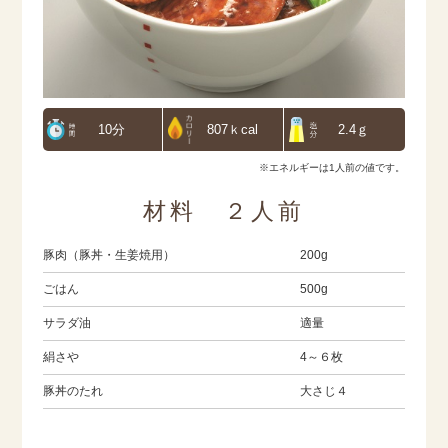
10分
807ｋcal
2.4ｇ
※エネルギーは1人前の値です。
材料 ２人前
豚肉（豚丼・生姜焼用）
200g
ごはん
500g
サラダ油
適量
絹さや
4～６枚
豚丼のたれ
大さじ４