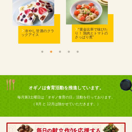
む
“黄金比率で味ぴた
冷やし甘酒のクラ
り！ 鶏肉とトマトの
ックアイス
さっぱり煮”
ん
オギノは食育活動を推進しています。
毎月第3土曜日は「オギノ食育の日」活動を行っております。
（ 8月 と 12月は除かせていただきます。）