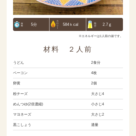
5分
584ｋcal
2.7ｇ
※エネルギーは1人前の値です。
材料 ２人前
うどん
2食分
ベーコン
4枚
卵黄
2個
粉チーズ
大さじ4
めんつゆ(2倍濃縮)
小さじ4
マヨネーズ
大さじ2
黒こしょう
適量