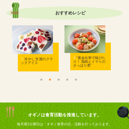
おすすめ
レシピ
む
“黄金比率で味ぴた
冷やし甘酒のクラ
り！ 鶏肉とトマトの
ックアイス
さっぱり煮”
ん
オギノは食育活動を推進しています。
毎月第3土曜日は「オギノ食育の日」活動を行っております。