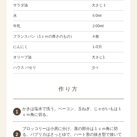
サラダ油
大さじ１
水
５0ml
牛乳
２00ml
フランスパン（1ｃｍの厚さのもの）
４枚
にんにく
１/2片
オリーブ油
大さじ1
ハウス パセリ
少々
作り方
かきは塩水で洗う。ベーコン、玉ねぎ、じゃがいもは１
ｃｍ角に切る。
ブロッコリーは小房に分け、茎の部分は１ｃｍ角に切
る。パプリカはさっとゆで、ハート形の抜き型で抜いて