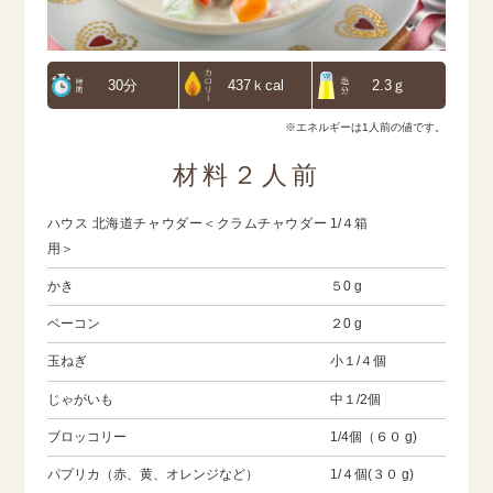
30分
437ｋcal
2.3ｇ
※エネルギーは1人前の値です。
材料２人前
ハウス 北海道チャウダー＜クラムチャウダー
1/４箱
用＞
かき
５0 g
ベーコン
２0 g
玉ねぎ
小１/４個
じゃがいも
中１/2個
ブロッコリー
1/4個（６０ g)
パプリカ（赤、黄、オレンジなど）
1/４個(３０ g)