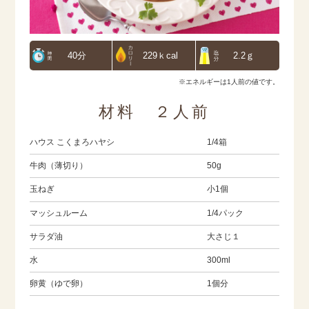
40分
229ｋcal
2.2ｇ
※エネルギーは1人前の値です。
材料 ２人前
ハウス こくまろハヤシ
1/4箱
牛肉（薄切り）
50g
玉ねぎ
小1個
マッシュルーム
1/4パック
サラダ油
大さじ１
水
300ml
卵黄（ゆで卵）
1個分