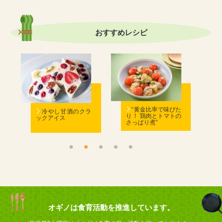
おすすめ
レシピ
む
“黄金比率で味ぴた
冷やし甘酒のクラ
り！ 鶏肉とトマトの
ックアイス
さっぱり煮”
ん
オギノは食育活動を推進しています。