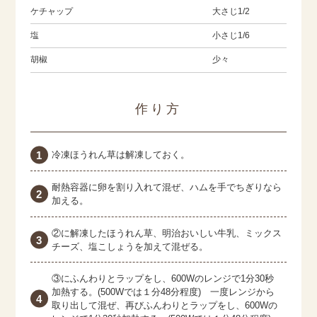
ケチャップ
大さじ1/2
塩
小さじ1/6
胡椒
少々
作り方
冷凍ほうれん草は解凍しておく。
耐熱容器に卵を割り入れて混ぜ、ハムを手でちぎりなら
加える。
②に解凍したほうれん草、明治おいしい牛乳、ミックス
チーズ、塩こしょうを加えて混ぜる。
③にふんわりとラップをし、600Wのレンジで1分30秒
加熱する。(500Wでは１分48分程度) 一度レンジから
取り出して混ぜ、再びふんわりとラップをし、600Wの