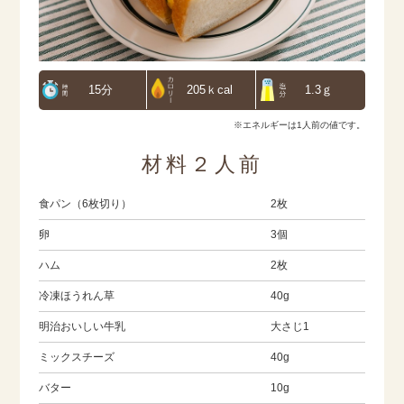
15分
205ｋcal
1.3ｇ
※エネルギーは1人前の値です。
材料２人前
食パン（6枚切り）
2枚
卵
3個
ハム
2枚
冷凍ほうれん草
40g
明治おいしい牛乳
大さじ1
ミックスチーズ
40g
バター
10g