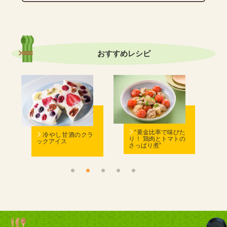
おすすめ
レシピ
む
“黄金比率で味ぴた
冷やし甘酒のクラ
り！ 鶏肉とトマトの
ックアイス
さっぱり煮”
ん