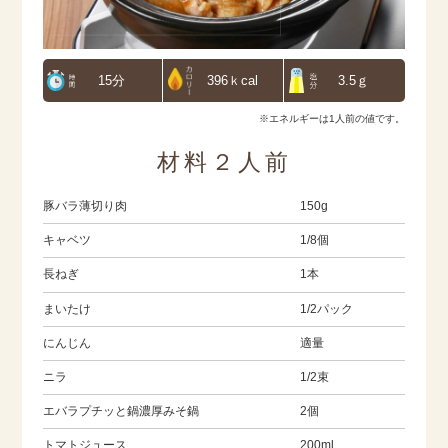
15分
396ｋcal
3.5ｇ
※エネルギーは1人前の値です。
材料２人前
豚バラ薄切り肉
150g
キャベツ
1/8個
長ねぎ
1本
まいたけ
1/2パック
にんじん
適量
ニラ
1/2束
エバラプチッと鍋濃厚みそ鍋
2個
トマトジュース
200ml