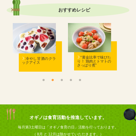
おすすめ
レシピ
む
“黄金比率で味ぴた
冷やし甘酒のクラ
り！ 鶏肉とトマトの
ックアイス
さっぱり煮”
ん
オギノは食育活動を推進しています。
毎月第3土曜日は「オギノ食育の日」活動を行っております。
（ 8月 と 12月は除かせていただきます。）