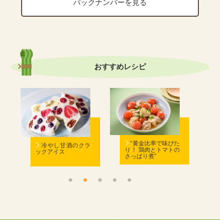
バックナンバーを見る
おすすめ
レシピ
む
“黄金比率で味ぴた
冷やし甘酒のクラ
り！ 鶏肉とトマトの
ックアイス
さっぱり煮”
ん