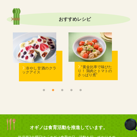
おすすめ
レシピ
む
“黄金比率で味ぴた
冷やし甘酒のクラ
り！ 鶏肉とトマトの
ックアイス
さっぱり煮”
ん
オギノは食育活動を推進しています。