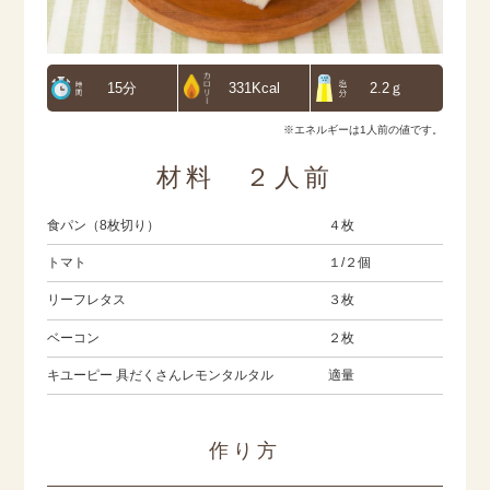
15分
331Kcal
2.2ｇ
※エネルギーは1人前の値です。
材料 ２人前
食パン（8枚切り）
４枚
トマト
１/２個
リーフレタス
３枚
ベーコン
２枚
キユーピー 具だくさんレモンタルタル
適量
作り方