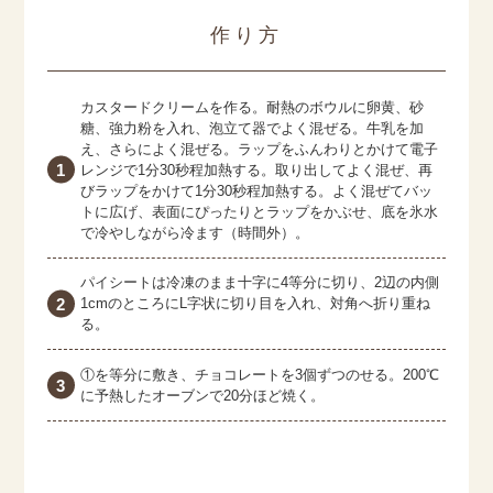
作り方
カスタードクリームを作る。耐熱のボウルに卵黄、砂
糖、強力粉を入れ、泡立て器でよく混ぜる。牛乳を加
え、さらによく混ぜる。ラップをふんわりとかけて電子
レンジで1分30秒程加熱する。取り出してよく混ぜ、再
びラップをかけて1分30秒程加熱する。よく混ぜてバッ
トに広げ、表面にぴったりとラップをかぶせ、底を氷水
で冷やしながら冷ます（時間外）。
パイシートは冷凍のまま十字に4等分に切り、2辺の内側
1cmのところにL字状に切り目を入れ、対角へ折り重ね
る。
①を等分に敷き、チョコレートを3個ずつのせる。200℃
に予熱したオーブンで20分ほど焼く。