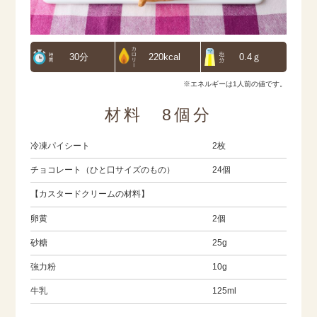
30分
220kcal
0.4ｇ
※エネルギーは1人前の値です。
材料 8個分
冷凍パイシート
2枚
チョコレート（ひと口サイズのもの）
24個
【カスタードクリームの材料】
卵黄
2個
砂糖
25g
強力粉
10g
牛乳
125ml