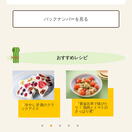
バックナンバーを見る
おすすめ
レシピ
む
“黄金比率で味ぴた
冷やし甘酒のクラ
り！ 鶏肉とトマトの
ックアイス
さっぱり煮”
ん