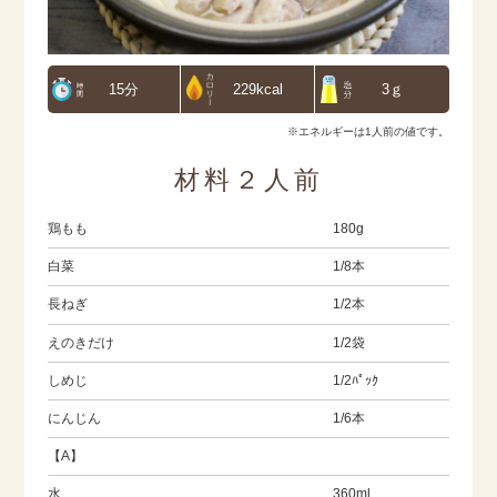
15分
229kcal
3ｇ
※エネルギーは1人前の値です。
材料２人前
鶏もも
180g
白菜
1/8本
長ねぎ
1/2本
えのきだけ
1/2袋
しめじ
1/2ﾊﾟｯｸ
にんじん
1/6本
【A】
水
360ml