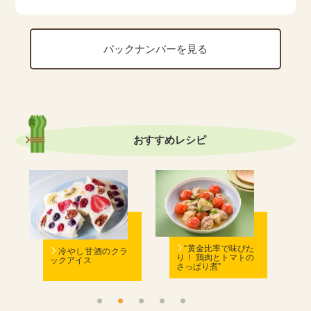
バックナンバーを見る
おすすめ
レシピ
む
“黄金比率で味ぴた
冷やし甘酒のクラ
り！ 鶏肉とトマトの
ックアイス
さっぱり煮”
ん