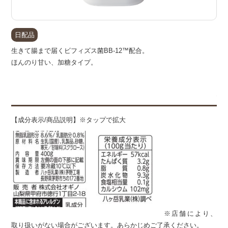
日配品
生きて腸まで届くビフィズス菌BB-12™配合。
ほんのり甘い、加糖タイプ。
備
【成分表示/商品説明】※タップで拡大
※店舗により、
取り扱いがない場合がございます。あらかじめご了承ください。