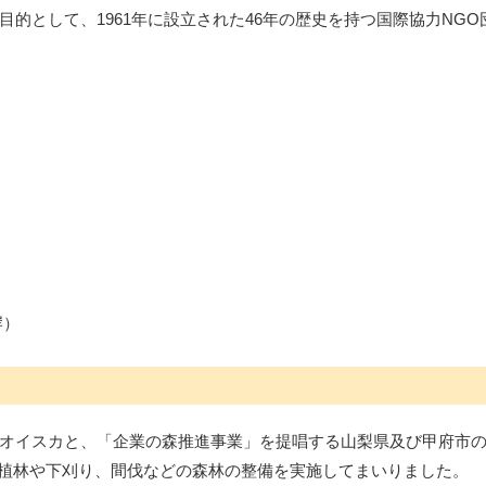
的として、1961年に設立された46年の歴史を持つ国際協力NG
岸）
オイスカと、「企業の森推進事業」を提唱する山梨県及び甲府市
り植林や下刈り、間伐などの森林の整備を実施してまいりました。