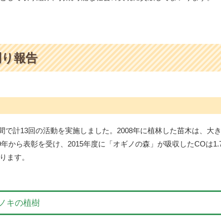
刈り報告
9年間で計13回の活動を実施しました。2008年に植林した苗木は、
9年から表彰を受け、2015年度に「オギノの森」が吸収したCOは1
ります。
ンノキの植樹