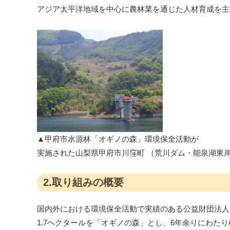
アジア太平洋地域を中心に農林業を通じた人材育成を主目
▲甲府市水源林「オギノの森」環境保全活動が
実施された山梨県甲府市川窪町 （荒川ダム・能泉湖東
2.取り組みの概要
国内外における環境保全活動で実績のある公益財団法人
1.7ヘクタールを「オギノの森」とし、6年余りにわた