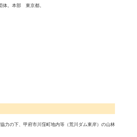
O団体。本部 東京都。
の協力の下、甲府市川窪町地内等（荒川ダム東岸）の山林